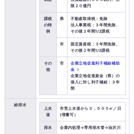
限２０億円
課税
県
不動産取得税：免除
の特
法人事業税：３年間免除、
例
その後２年間1/2課税
市
固定資産税：３年間免除、
その後２年間1/2課税
その
市
企業立地促進利子補給補助
他
金
企業立地促進資金（県）の
借入に対し利子補給：３年
間
給排水
上水
市営上水道から３，５００㎥／日
道
(増量可）
排水
企業内処理→専用排水管→油沢川