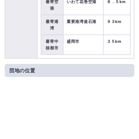
最寄空
いわて花巻空港
８．５km
港
最寄港
重要港湾釜石港
９３km
湾
最寄中
盛岡市
３５km
核都市
団地の位置