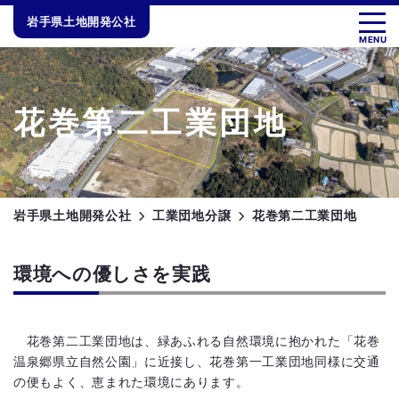
Skip
岩手県土地開発公社
to
MENU
content
花巻第二工業団地
岩手県土地開発公社
工業団地分譲
花巻第二工業団地
環境への優しさを実践
花巻第二工業団地は、緑あふれる自然環境に抱かれた「花巻
温泉郷県立自然公園」に近接し、花巻第一工業団地同様に交通
の便もよく、恵まれた環境にあります。