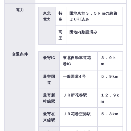
電力
東北
特
団地東方３．５ｋｍの線路
電力
高
より引込み
高
団地内敷設済み
圧
交通条件
最寄IC
東北自動車道花
３．９ｋ
巻IC
ｍ
最寄国
一般国道4号
５．９km
道
最寄新
ＪＲ新花巻駅
１２．９k
幹線駅
m
最寄在
ＪＲ花巻空港駅
５．３km
来線駅