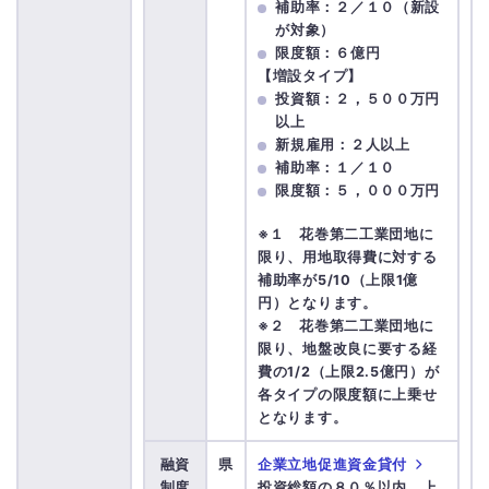
補助率：２／１０（新設
が対象）
限度額：６億円
【増設タイプ】
投資額：２，５００万円
以上
新規雇用：２人以上
補助率：１／１０
限度額：５，０００万円
※１ 花巻第二工業団地に
限り、用地取得費に対する
補助率が5/10（上限1億
円）となります。
※２ 花巻第二工業団地に
限り、地盤改良に要する経
費の1/2（上限2.5億円）が
各タイプの限度額に上乗せ
となります。
融資
県
企業立地促進資金貸付
制度
投資総額の８０％以内、上