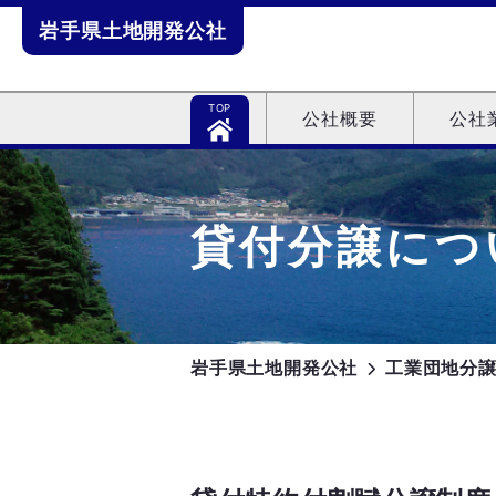
Skip
岩手県土地開発公社
to
content
TOP
公社概要
公社
貸付分譲につ
岩手県土地開発公社
工業団地分