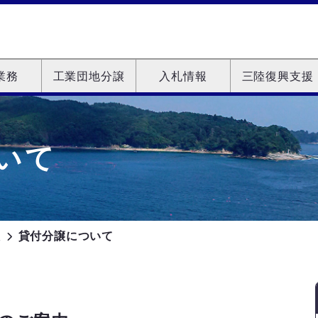
業務
工業団地分譲
入札情報
三陸復興支援
いて
譲
貸付分譲について